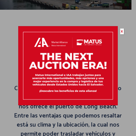
x
California
El puerto que vio nacer a Matus
International, de la mano de nuestro
CEO Allan Matus, el cual se ha enfocado
en aprovechar las oportunidades que
nos ofrece el puerto de Long Beach.
Entre las ventajas que podemos resaltar
está su clima y la ubicación, la cual nos
permite poder trasladar vehículos y