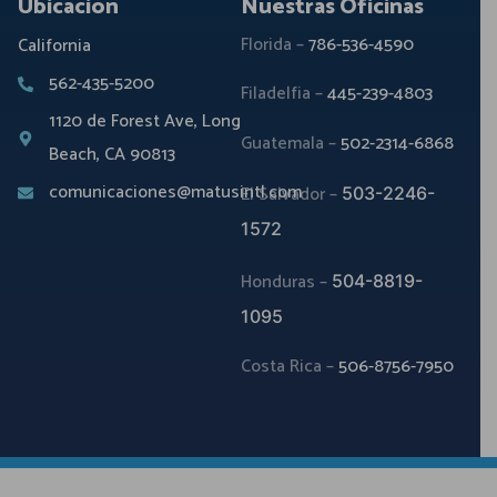
Ubicación
Nuestras Oficinas
Florida –
786-536-4590
California
562-435-5200
Filadelfia –
445-239-4803
1120 de Forest Ave, Long
Guatemala –
502-2314-6868
Beach, CA 90813
comunicaciones@matusintl.com
El Salvador –
503-2246-
1572
Honduras –
504-8819-
1095
Costa Rica –
506-8756-7950