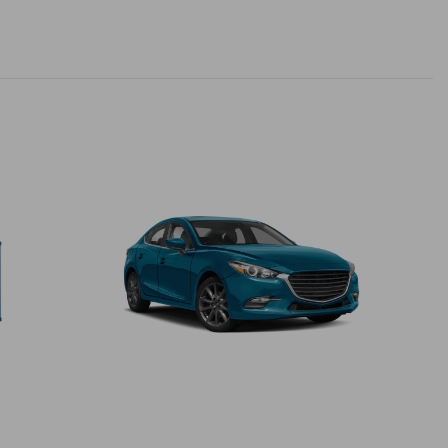
1
0
9
8
7
0
0
6
9
7
4
8
4
3
8
1