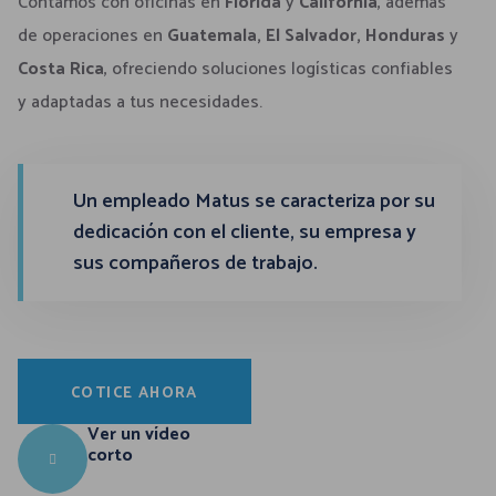
0
Contamos con oficinas en
Florida
y
California
, además
de operaciones en
Guatemala, El Salvador, Honduras
y
9
Costa Rica
, ofreciendo soluciones logísticas confiables
y adaptadas a tus necesidades.
8
7
Un empleado Matus se caracteriza por su
6
dedicación con el cliente, su empresa y
sus compañeros de trabajo.
5
4
COTICE AHORA
3
Ver un vídeo
corto
2