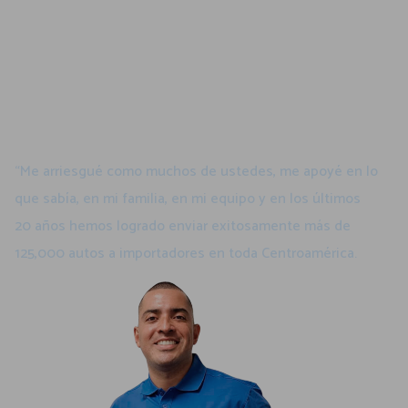
2
7
8
1
6
4
0
Inspirar el crecimiento en los
5
1
9
negocios de nuestros clientes
4
8
“Me arriesgué como muchos de ustedes, me apoyé en lo
8
que sabía, en mi familia, en mi equipo y en los últimos
4
5
7
20 años hemos logrado enviar exitosamente más de
125,000 autos a importadores en toda Centroamérica.
3
2
6
2
9
5
1
6
4