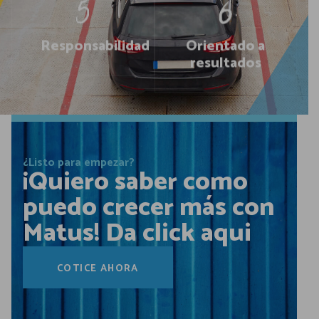
Responsabilidad
Orientado a
resultados
¿Listo para empezar?
¡Quiero saber como
puedo crecer más con
Matus! Da click aqui
COTICE AHORA