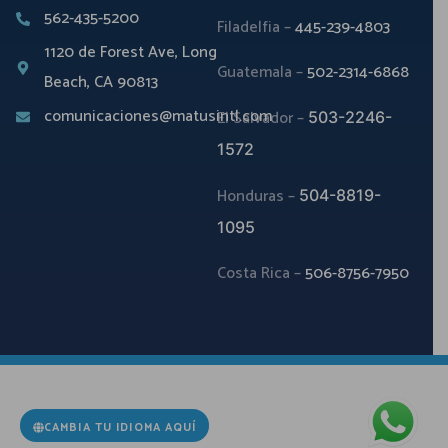
562-435-5200
Filadelfia –
445-239-4803
1120 de Forest Ave, Long
Guatemala –
502-2314-6868
Beach, CA 90813
comunicaciones@matusintl.com
El Salvador –
503-2246-
1572
Honduras –
504-8819-
1095
Costa Rica –
506-8756-7950
CAMBIA TU IDIOMA AQUÍ