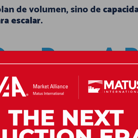
lan de volumen, sino de
capacida
ra escalar
.
ue Puso A P
ción Logísti
 A Nivel Int
 demanda para la logística automo