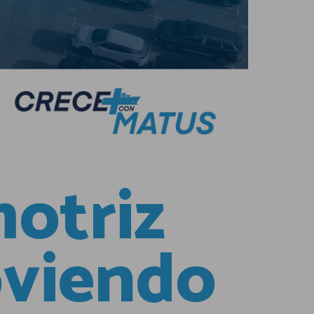
motriz
oviendo