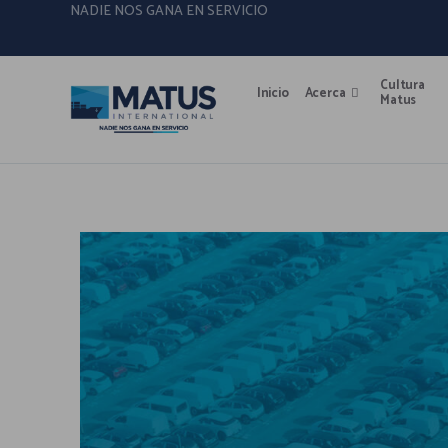
NADIE NOS GANA EN SERVICIO
Cultura
Inicio
Acerca
Matus
La logística automotriz internacional se mide no 
operación eficiente y escalable.