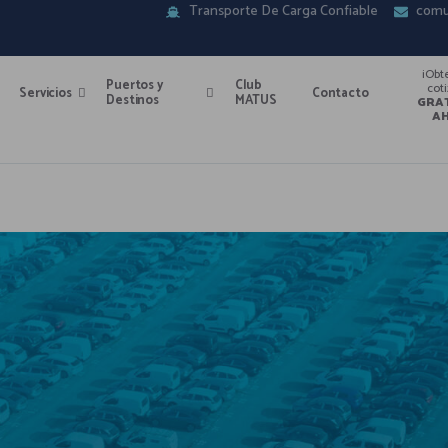
Transporte De Carga Confiable
comu
¡Obt
Puertos y
Club
cot
Servicios
Contacto
Destinos
MATUS
GRA
A
solo en kilómetros recorridos, sino en control, coordinación 