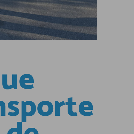
que
nsporte