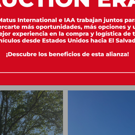
ustados y clientes que necesitab
mplica más que transporte: requ
s, control documental y una eje
 marca la diferencia.