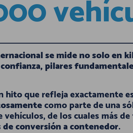
000 vehíc
ternacional se mide no solo en k
 confianza, pilares fundamental
n hito que refleja exactamente e
itosamente
como parte de una sól
e vehículos, de los cuales más de
s de conversión a contenedor
.