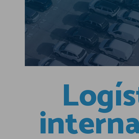
Logís
intern