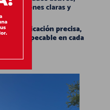
an soluciones claras y
iere
planificación precisa,
cución impecable en cada