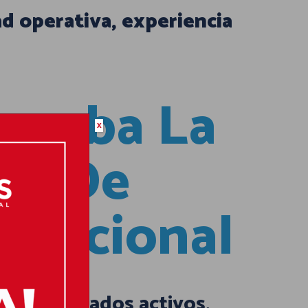
d operativa, experiencia
rueba La
x
ca De
ernacional
triz. Mercados activos,