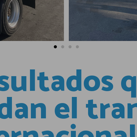
sultados 
dan el tra