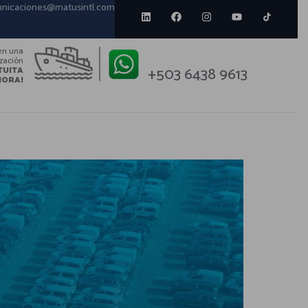
nicaciones@matusintl.com
en una
ización
+503 6438 9613
TUITA
HORA!
y confianza, pilares fundamentales para una