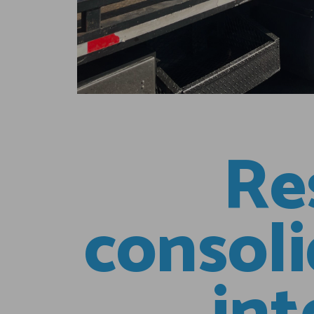
Re
consoli