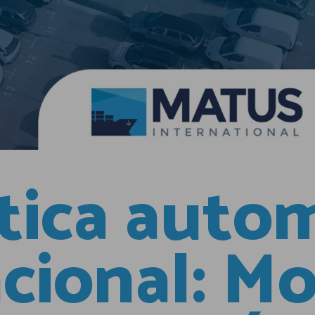
tica auto
acional: M