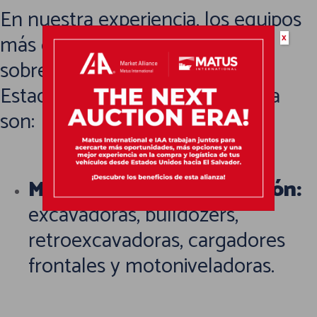
En nuestra experiencia, los equipos
más comunes que viajan como
x
sobredimensionados desde
Estados Unidos a Centroamérica
son:
Maquinaria de construcción:
excavadoras, bulldozers,
retroexcavadoras, cargadores
frontales y motoniveladoras.