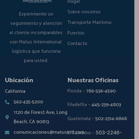
Hogar
Sobre nosotros
Experimente un
Transporte Maritimo
seguimiento y atención
al cliente incomparables
Puertos
con Matus International:
Contacto
logística que funciona
para usted.
Ubicación
Nuestras Oficinas
Florida –
786-536-4590
California
562-435-5200
Filadelfia –
445-239-4803
1120 de Forest Ave, Long
Guatemala –
502-2314-6868
Beach, CA 90813
comunicaciones@matusintl.com
El Salvador –
503-2246-